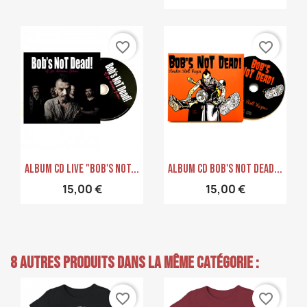
favorite_border
favorite_border
Aperçu rapide
Aperçu rapide


Album CD Live "Bob's Not...
Album CD Bob's Not Dead...
15,00 €
15,00 €
8 autres produits dans la même catégorie :
favorite_border
favorite_border