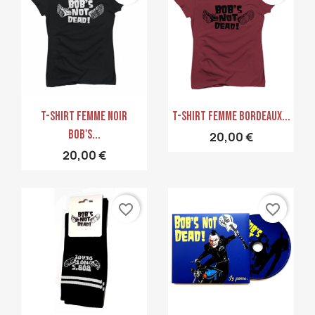
Aperçu rapide
Aperçu rapide


T-Shirt Femme Noir
T-Shirt Femme Bordeaux...
Bob's...
20,00 €
20,00 €
favorite_border
favorite_border