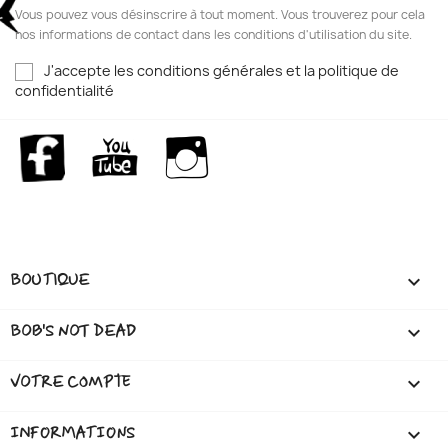
Vous pouvez vous désinscrire à tout moment. Vous trouverez pour cela
nos informations de contact dans les conditions d'utilisation du site.
J'accepte les conditions générales et la politique de
confidentialité
Facebook
YouTube
Instagram
BOUTIQUE

BOB'S NOT DEAD

VOTRE COMPTE

INFORMATIONS
keyboard_arrow_down