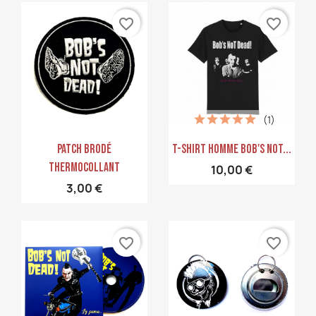
favorite_border
favorite_border
(1)
Aperçu rapide
Aperçu rapide


PATCH Brodé
T-Shirt Homme Bob's Not...
Thermocollant
10,00 €
3,00 €
favorite_border
favorite_border