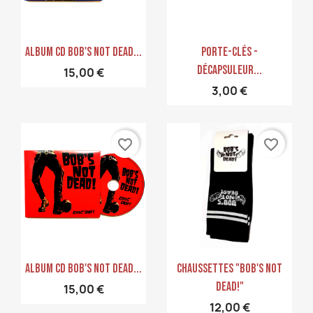
Aperçu rapide
Aperçu rapide


Album CD Bob's Not Dead...
Porte-Clés -
Décapsuleur...
15,00 €
3,00 €
favorite_border
favorite_border
Aperçu rapide
Aperçu rapide


Album CD Bob's Not Dead...
Chaussettes "Bob's NoT
Dead!"
15,00 €
12,00 €