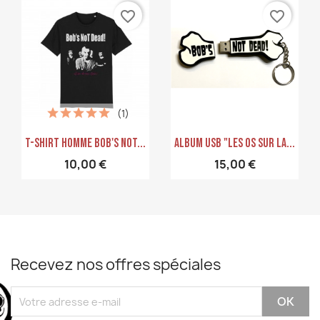
favorite_border
favorite_border
(1)
Aperçu rapide
Aperçu rapide


T-Shirt Homme Bob's Not...
ALBUM USB "Les Os Sur La...
10,00 €
15,00 €
Recevez nos offres spéciales