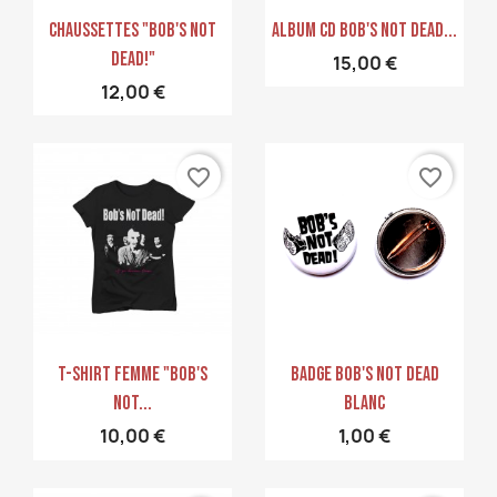
Aperçu rapide
Aperçu rapide


Chaussettes "Bob's NoT
Album CD Bob's Not Dead...
Dead!"
15,00 €
12,00 €
favorite_border
favorite_border
Aperçu rapide
Aperçu rapide


T-Shirt Femme "Bob's
Badge Bob's NoT Dead
Not...
Blanc
10,00 €
1,00 €