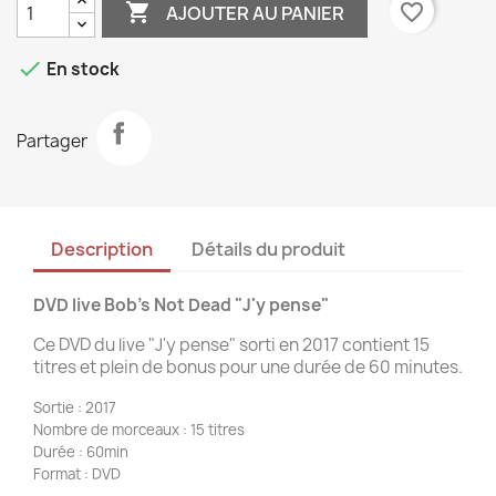

favorite_border
AJOUTER AU PANIER

En stock
Partager
Description
Détails du produit
DVD live Bob's Not Dead "J'y pense"
Ce DVD du live "J'y pense" sorti en 2017 contient 15
titres et plein de bonus pour une durée de 60 minutes.
Sortie : 2017
Nombre de morceaux : 15 titres
Durée : 60min
Format : DVD