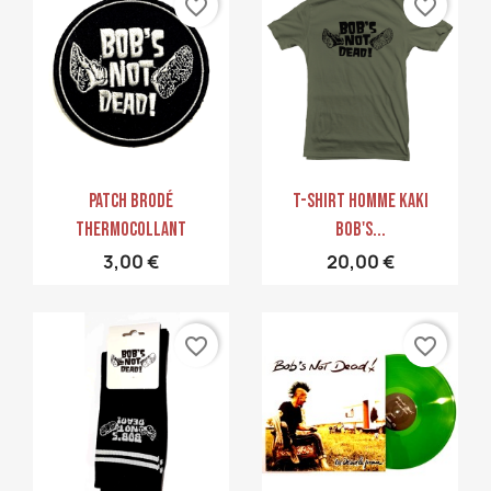
favorite_border
favorite_border
Aperçu rapide
Aperçu rapide


PATCH Brodé
T-Shirt Homme Kaki
Thermocollant
Bob's...
3,00 €
20,00 €
favorite_border
favorite_border