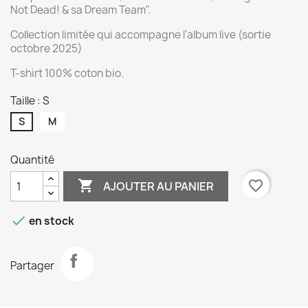
Not Dead! & sa Dream Team".
Collection limitée qui accompagne l'album live (sortie
octobre 2025)
T-shirt 100% coton bio.
Taille : S
S
M
Quantité

favorite_border
AJOUTER AU PANIER

en stock
Partager