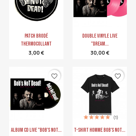
Aperçu rapide
Aperçu rapide


PATCH Brodé
Double Vinyle LIVE
Thermocollant
"Dream...
3,00 €
30,00 €
favorite_border
favorite_border
(1)
Aperçu rapide
Aperçu rapide


Album CD Live "Bob's Not...
T-Shirt Homme Bob's Not...