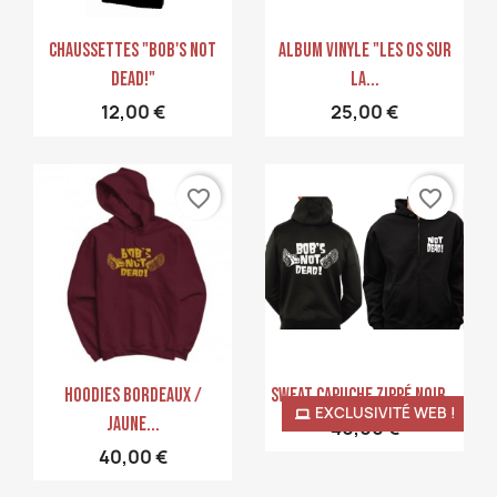
Aperçu rapide
Aperçu rapide


Chaussettes "Bob's NoT
Album Vinyle "Les Os Sur
Dead!"
La...
12,00 €
25,00 €
favorite_border
favorite_border
Aperçu rapide
Aperçu rapide


Hoodies Bordeaux /
Sweat Capuche Zippé Noir...
EXCLUSIVITÉ WEB !
Jaune...
40,00 €
40,00 €