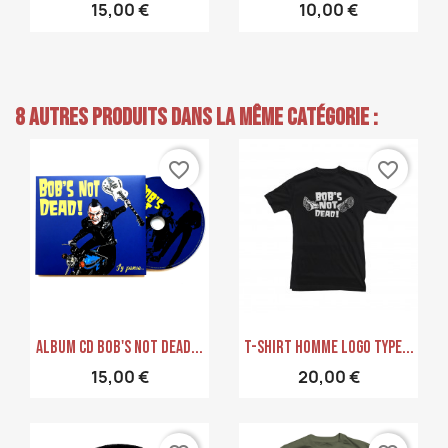
15,00 €
10,00 €
8 autres produits dans la même catégorie :
favorite_border
favorite_border
Aperçu rapide
Aperçu rapide


Album CD Bob's Not Dead...
T-Shirt Homme Logo Type...
15,00 €
20,00 €