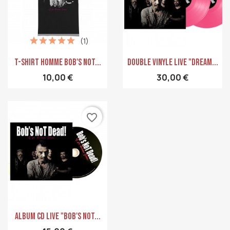
(1)
Aperçu rapide
Aperçu rapide


T-Shirt Homme Bob's Not...
Double Vinyle LIVE "Dream...
10,00 €
30,00 €
favorite_border
Aperçu rapide

Album CD Live "Bob's Not...