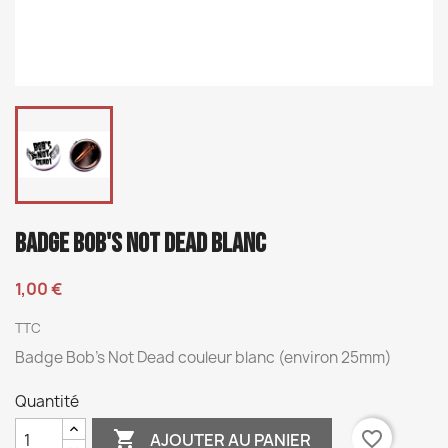
BADGE BOB'S NOT DEAD BLANC
1,00 €
TTC
Badge Bob's Not Dead couleur blanc (environ 25mm)
Quantité

favorite_border
AJOUTER AU PANIER