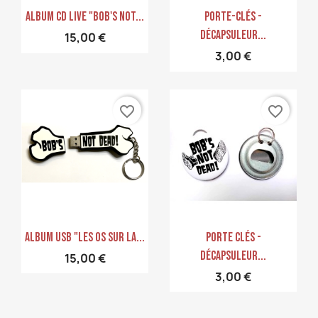
Aperçu rapide
Aperçu rapide


Album CD Live "Bob's Not...
Porte-Clés -
Décapsuleur...
15,00 €
3,00 €
favorite_border
favorite_border
Aperçu rapide
Aperçu rapide


ALBUM USB "Les Os Sur La...
Porte Clés -
Décapsuleur...
15,00 €
3,00 €