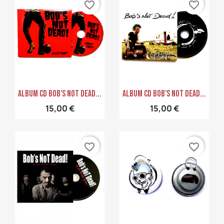
favorite_border
favorite_border
Aperçu rapide
Aperçu rapide


Album CD Bob's Not Dead...
Album CD Bob's Not Dead...
15,00 €
15,00 €
favorite_border
favorite_border