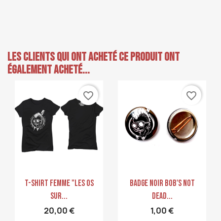
Les clients qui ont acheté ce produit ont
également acheté...
favorite_border
favorite_border
Aperçu rapide
Aperçu rapide


T-Shirt Femme "Les Os
Badge Noir Bob's Not
Sur...
Dead...
20,00 €
1,00 €