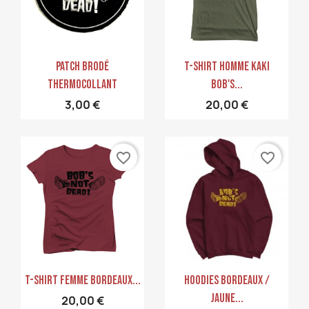
Aperçu rapide
Aperçu rapide


PATCH Brodé
T-Shirt Homme Kaki
Thermocollant
Bob's...
3,00 €
20,00 €
favorite_border
favorite_border
Aperçu rapide
Aperçu rapide


T-Shirt Femme Bordeaux...
Hoodies Bordeaux /
Jaune...
20,00 €