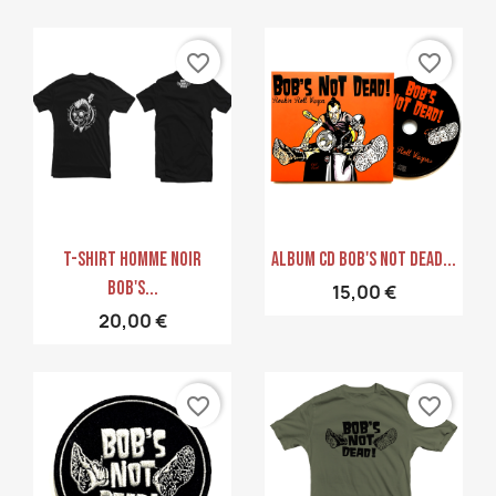
favorite_border
favorite_border
Aperçu rapide
Aperçu rapide


T-Shirt Homme Noir
Album CD Bob's Not Dead...
Bob's...
15,00 €
20,00 €
favorite_border
favorite_border