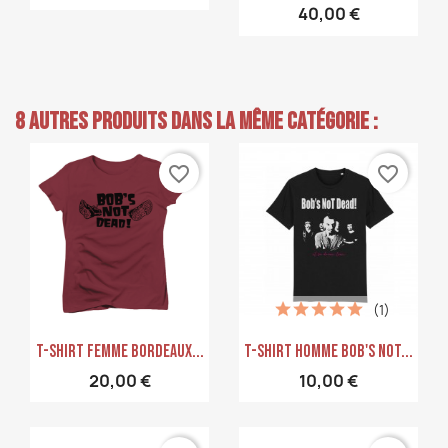
40,00 €
8 autres produits dans la même catégorie :
favorite_border
favorite_border
(1)
Aperçu rapide
Aperçu rapide


T-Shirt Femme Bordeaux...
T-Shirt Homme Bob's Not...
20,00 €
10,00 €