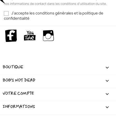
nos informations de contact dans les conditions d'utilisation du site.
J'accepte les conditions générales et la politique de
confidentialité
Facebook
YouTube
Instagram
BOUTIQUE

BOB'S NOT DEAD

VOTRE COMPTE

INFORMATIONS
keyboard_arrow_down