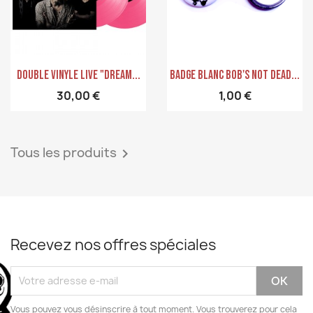
Aperçu rapide
Aperçu rapide


Double Vinyle LIVE "Dream...
Badge Blanc Bob's Not Dead...
30,00 €
1,00 €
Tous les produits

Recevez nos offres spéciales
Vous pouvez vous désinscrire à tout moment. Vous trouverez pour cela