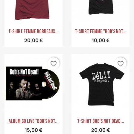
Aperçu rapide
Aperçu rapide


T-Shirt Femme Bordeaux...
T-Shirt Femme "Bob's Not...
20,00 €
10,00 €
favorite_border
favorite_border
Aperçu rapide
Aperçu rapide


Album CD Live "Bob's Not...
T-Shirt Bob's Not Dead...
15,00 €
20,00 €