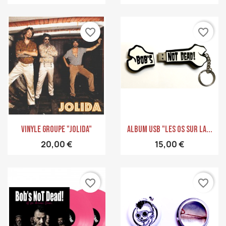
favorite_border
favorite_border
Aperçu rapide
Aperçu rapide


Vinyle GROUPE "JOLIDA"
ALBUM USB "Les Os Sur La...
20,00 €
15,00 €
favorite_border
favorite_border