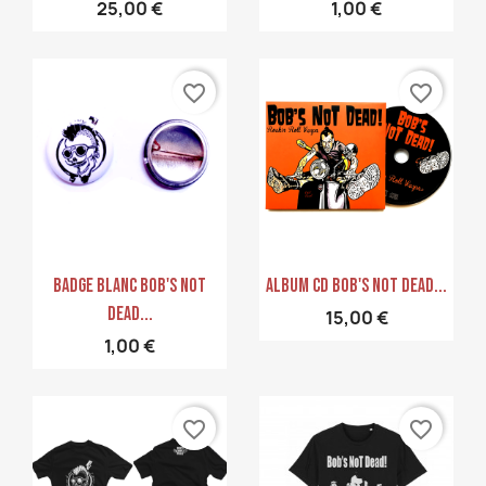
25,00 €
1,00 €
favorite_border
favorite_border
Aperçu rapide
Aperçu rapide


Badge Blanc Bob's Not
Album CD Bob's Not Dead...
Dead...
15,00 €
1,00 €
favorite_border
favorite_border