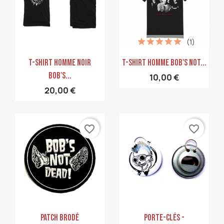
(1)
Aperçu rapide
Aperçu rapide


T-Shirt Homme Noir
T-Shirt Homme Bob's Not...
Bob's...
10,00 €
20,00 €
favorite_border
favorite_border
Aperçu rapide
Aperçu rapide


PATCH Brodé
Porte-Clés -