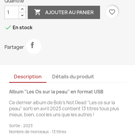
Quantité

favorite_border
AJOUTER AU PANIER

En stock
Partager
Description
Détails du produit
Album "Les Os sur la peau" en format USB
Ce dernier album de Bob's Not Dead "Les os sur la
peau" sorti en avril 2023 contient 13 titres tous plus
mieux, bien, cool les uns que les autres !
Sortie : 2023
Nombre de morceaux : 13 titres