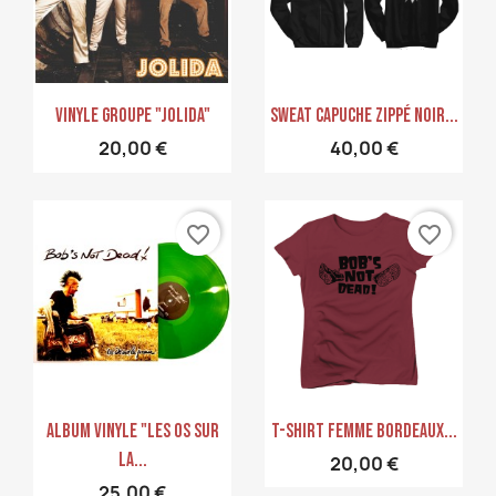
Aperçu rapide
Aperçu rapide


Vinyle GROUPE "JOLIDA"
Sweat Capuche Zippé Noir...
20,00 €
40,00 €
favorite_border
favorite_border
Aperçu rapide
Aperçu rapide


Album Vinyle "Les Os Sur
T-Shirt Femme Bordeaux...
La...
20,00 €
25,00 €