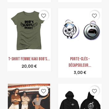
favorite_border
favorite_border
Aperçu rapide
Aperçu rapide


T-Shirt Femme Kaki Bob's...
Porte-Clés -
Décapsuleur...
20,00 €
3,00 €
favorite_border
favorite_border