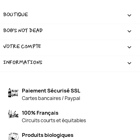
BOUTIQUE

BOB'S NOT DEAD

VOTRE COMPTE

INFORMATIONS
keyboard_arrow_down
Paiement Sécurisé SSL
Cartes bancaires / Paypal
100% Français
Circuits courts et équitables
Produits biologiques