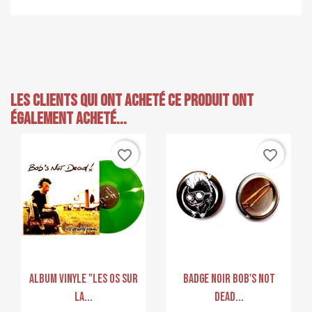
Les clients qui ont acheté ce produit ont
également acheté...
favorite_border
favorite_border
Aperçu rapide
Aperçu rapide


Album Vinyle "Les Os Sur
Badge Noir Bob's Not
La...
Dead...