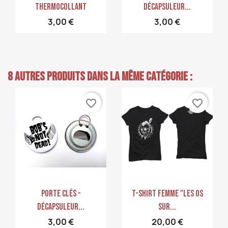
Thermocollant
Décapsuleur...
3,00 €
3,00 €
8 autres produits dans la même catégorie :
favorite_border
favorite_border
Aperçu rapide
Aperçu rapide


Porte Clés -
T-Shirt Femme "Les Os
Décapsuleur...
Sur...
3,00 €
20,00 €