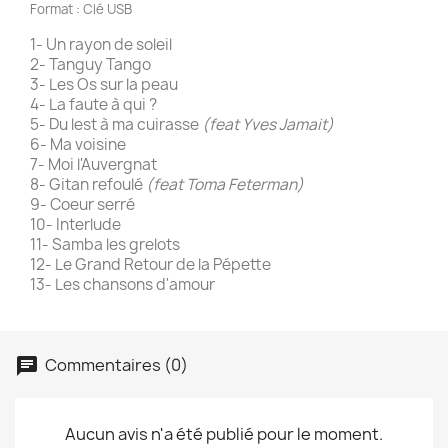
Format : Clé USB
1- Un rayon de soleil
2- Tanguy Tango
3- Les Os sur la peau
4- La faute à qui ?
5- Du lest à ma cuirasse
(feat Yves Jamait)
6- Ma voisine
7- Moi l'Auvergnat
8- Gitan refoulé
(feat Toma Feterman)
9- Coeur serré
10- Interlude
11- Samba les grelots
12- Le Grand Retour de la Pépette
13- Les chansons d'amour
Commentaires (0)
Aucun avis n'a été publié pour le moment.