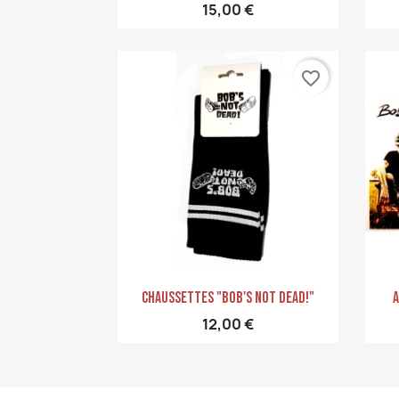
15,00 €
favorite_border
Aperçu rapide

Chaussettes "Bob's NoT Dead!"
A
12,00 €