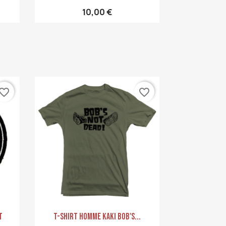
10,00 €
vorite_border
favorite_border
Aperçu rapide

t
T-Shirt Homme Kaki Bob's...