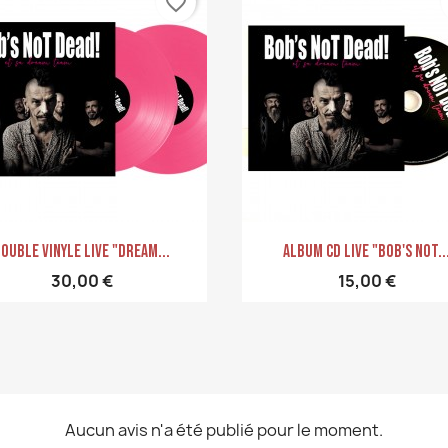
favorite_border
Aperçu rapide
Aperçu rapide


ouble Vinyle LIVE "Dream...
Album CD Live "Bob's Not..
30,00 €
15,00 €
Aucun avis n'a été publié pour le moment.