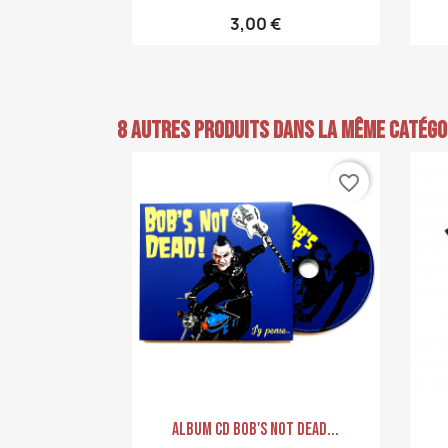
3,00 €
8 autres produits dans la même catégor
favorite_border
Aperçu rapide

Album CD Bob's Not Dead...