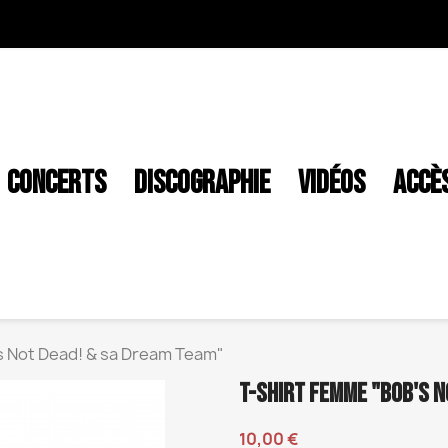
CONCERTS
DISCOGRAPHIE
VIDÉOS
ACCÈ
s Not Dead! & sa Dream Team"
T-SHIRT FEMME "BOB'S N
10,00 €