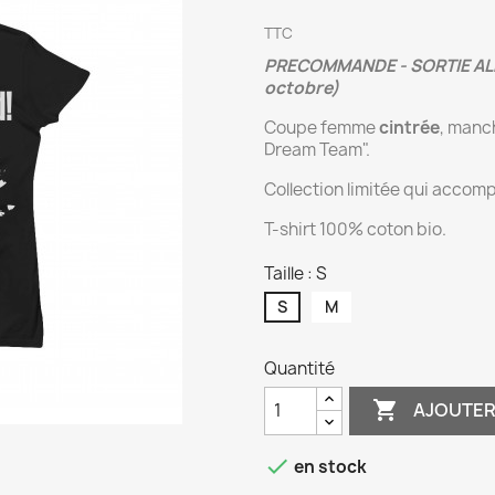
TTC
PRECOMMANDE - SORTIE ALBUM
octobre)
Coupe femme
cintrée
, manch
Dream Team".
Collection limitée qui accomp
T-shirt 100% coton bio.
Taille : S
S
M
Quantité

AJOUTER

en stock