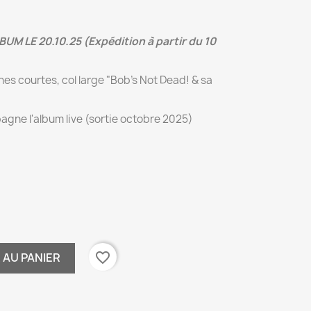
 LE 20.10.25 (Expédition à partir du 10
es courtes, col large "Bob's Not Dead! & sa
agne l'album live (sortie octobre 2025)
favorite_border
 AU PANIER