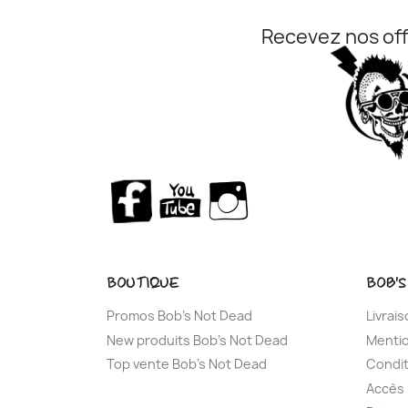
Recevez nos off
Facebook
YouTube
Instagram
BOUTIQUE
BOB'S
Promos Bob's Not Dead
Livrai
New produits Bob's Not Dead
Mentio
Top vente Bob's Not Dead
Condit
Accès 