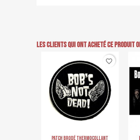
Les clients qui ont acheté ce produit 
favorite_border
Aperçu rapide

PATCH Brodé Thermocollant