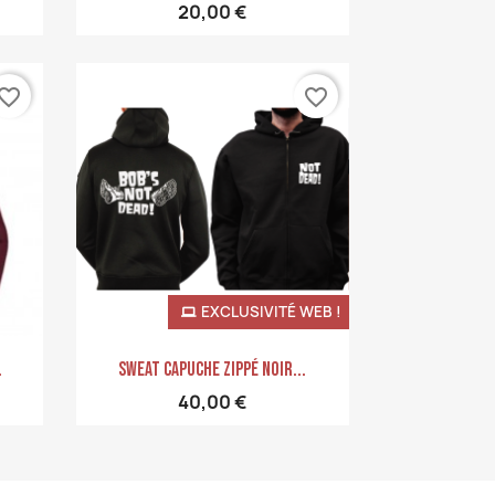
20,00 €
vorite_border
favorite_border
EXCLUSIVITÉ WEB !
Aperçu rapide

.
Sweat Capuche Zippé Noir...
40,00 €