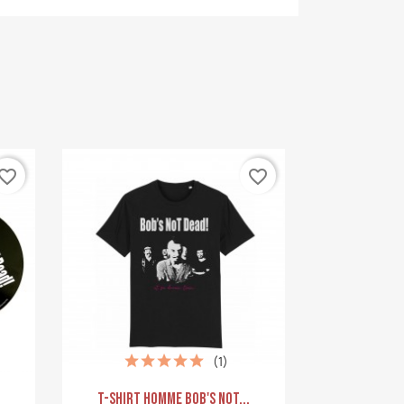
vorite_border
favorite_border
(1)
Aperçu rapide

T-Shirt Homme Bob's Not...