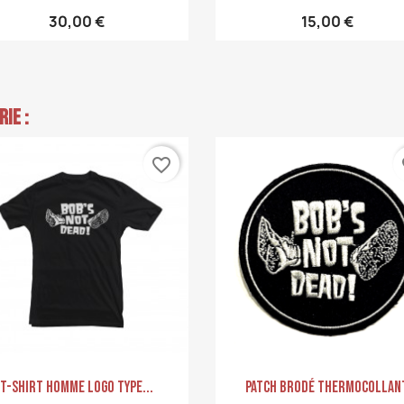
30,00 €
15,00 €
ie :
favorite_border
fa
Aperçu rapide
Aperçu rapide


T-Shirt Homme Logo Type...
PATCH Brodé Thermocollan