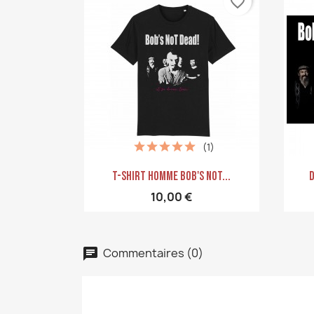
favorite_border
(1)
Aperçu rapide

T-Shirt Homme Bob's Not...
D
10,00 €
Commentaires (0)