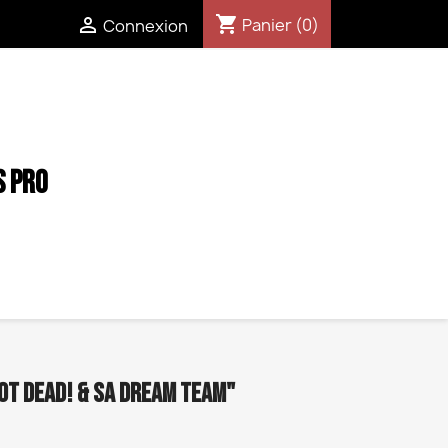
shopping_cart

Panier
(0)
Connexion
S PRO
OT DEAD! & SA DREAM TEAM"