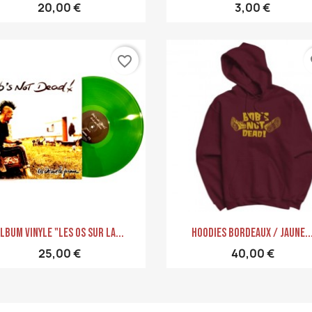
20,00 €
3,00 €
favorite_border
fa
Aperçu rapide
Aperçu rapide


lbum Vinyle "Les Os Sur La...
Hoodies Bordeaux / Jaune..
25,00 €
40,00 €