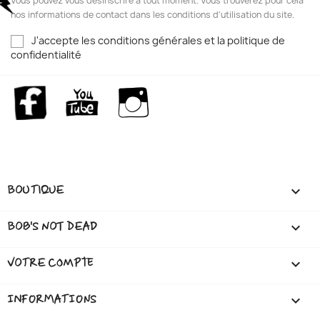
Vous pouvez vous désinscrire à tout moment. Vous trouverez pour cela
nos informations de contact dans les conditions d'utilisation du site.
J'accepte les conditions générales et la politique de
confidentialité
Facebook
YouTube
Instagram
BOUTIQUE

BOB'S NOT DEAD

VOTRE COMPTE

INFORMATIONS
keyboard_arrow_down