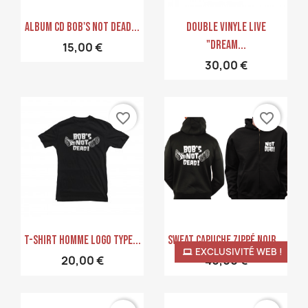
Aperçu rapide
Aperçu rapide


Album CD Bob's Not Dead...
Double Vinyle LIVE
"Dream...
15,00 €
30,00 €
favorite_border
favorite_border
Aperçu rapide
Aperçu rapide


T-Shirt Homme Logo Type...
Sweat Capuche Zippé Noir...
EXCLUSIVITÉ WEB !
20,00 €
40,00 €