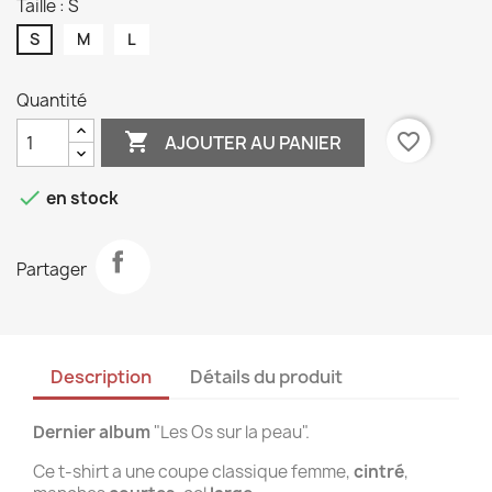
Taille : S
S
M
L
Quantité

favorite_border
AJOUTER AU PANIER

en stock
Partager
Description
Détails du produit
Dernier album
"Les Os sur la peau".
Ce t-shirt a une coupe classique femme,
cintré
,