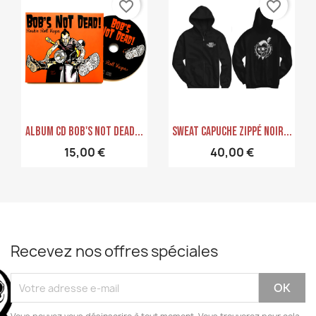
favorite_border
favorite_border
Aperçu rapide
Aperçu rapide


Album CD Bob's Not Dead...
Sweat Capuche Zippé Noir...
15,00 €
40,00 €
Recevez nos offres spéciales