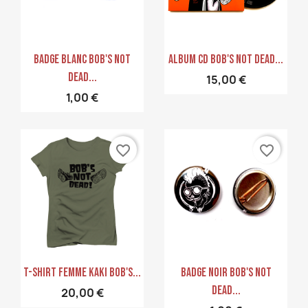
Aperçu rapide
Aperçu rapide


Badge Blanc Bob's Not
Album CD Bob's Not Dead...
Dead...
15,00 €
1,00 €
favorite_border
favorite_border
Aperçu rapide
Aperçu rapide


T-Shirt Femme Kaki Bob's...
Badge Noir Bob's Not
Dead...
20,00 €