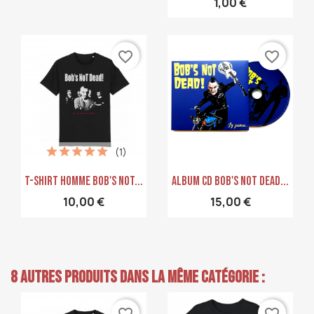
1,00 €
favorite_border
favorite_border
(1)
Aperçu rapide
Aperçu rapide


T-Shirt Homme Bob's Not...
Album CD Bob's Not Dead...
10,00 €
15,00 €
8 autres produits dans la même catégorie :
favorite_border
favorite_border