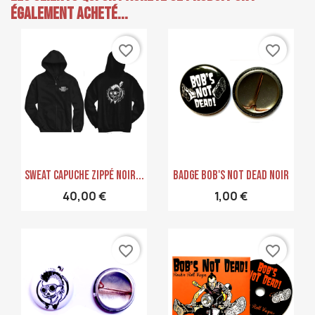
également acheté...
favorite_border
favorite_border
Aperçu rapide
Aperçu rapide


Sweat Capuche Zippé Noir...
Badge Bob's NoT Dead Noir
40,00 €
1,00 €
favorite_border
favorite_border